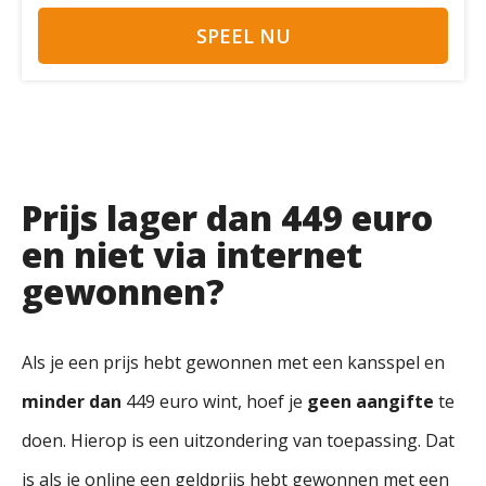
SPEEL NU
Prijs lager dan 449 euro
en niet via internet
gewonnen?
Als je een prijs hebt gewonnen met een kansspel en
minder dan
449 euro wint, hoef je
geen
aangifte
te
doen. Hierop is een uitzondering van toepassing. Dat
is als je online een geldprijs hebt gewonnen met een